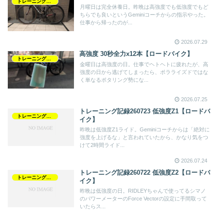
トレーニング記録
月曜日は完全休養日。昨晩は高強度でも低強度でもど
ちらでも良いというGeminiコーチからの指示やった。
仕事から帰ったのが...
2026.07.29
高強度 30秒全力x12本【ロードバイク】
トレーニング記録
金曜日は高強度の日。仕事でヘトヘトに疲れたが、高
強度の日から逃げてしまったら、ポラライズドではな
く単なるポタリング勢にな...
2026.07.25
トレーニング記録260723 低強度Z1【ロードバ
トレーニング記録
イク】
昨晩は低強度Z1ライド。Geminiコーチからは「絶対に
強度を上げるな」と言われていたから、かなり気をつ
けて2時間ライド...
2026.07.24
トレーニング記録260722 低強度Z2【ロードバ
トレーニング記録
イク】
昨晩は低強度の日。RIDLEYちゃんで使ってるシマノ
のパワーメーターのForce Vectorの設定に手間取って
いたらス...