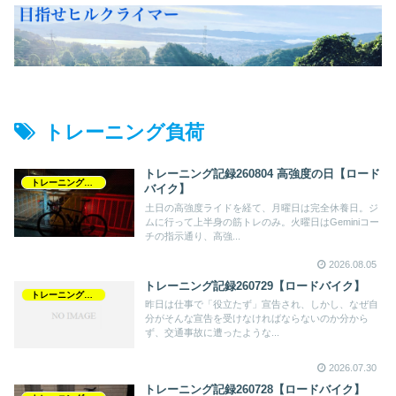
トレーニング負荷
トレーニング記録260804 高強度の日【ロード
トレーニング記録
バイク】
土日の高強度ライドを経て、月曜日は完全休養日。ジ
ムに行って上半身の筋トレのみ。火曜日はGeminiコー
チの指示通り、高強...
2026.08.05
トレーニング記録260729【ロードバイク】
トレーニング記録
昨日は仕事で「役立たず」宣告され、しかし、なぜ自
分がそんな宣告を受けなければならないのか分から
ず、交通事故に遭ったような...
2026.07.30
トレーニング記録260728【ロードバイク】