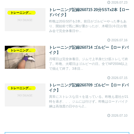
2026.07.23
トレーニング記録260715 20分SSTx2本【ロー
トレーニング記録
ドバイク】
昨晩は20分SSTを2本。前日がゴルビーやった事もあ
り、開始前で既に脚が重かったが、木曜日(今日)が飲
み会で完全休養日や...
2026.07.16
トレーニング記録260714 ゴルビー【ロードバ
トレーニング記録
イク】
月曜日は完全休養日。ジムで上半身だけ筋トレして終
了。昨晩、火曜日はゴルビーの日。全てNP255W以上
で揃えて終了。3本目...
2026.07.15
トレーニング記録260709 ゴルビー【ロードバ
トレーニング記録
イク】
異常にストレスな日々を送っている。昨晩も退社が21
時を過ぎ、、、ジムには行けず。昨晩はロードバイク
練は高強度の日やから2...
2026.07.10