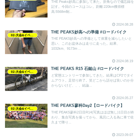
THE Peaks妙高に参加して来た。折角なので備忘録を
記す。今回のコースはコレ。距離:220km獲得標
高:5568m制...
2024.08.28
THE PEAKS妙高への準備 #ロードバイク
02-大会&イベント
THE PEAKS妙高への準備として体重を減らしたいと
思い、このお盆休みは走りに走った。結果、
1032km、9173m ...
2024.08.19
THE PEAKS R15 石鎚山 #ロードバイク
02-大会&イベント
ど変態エントリーで参加してきた。結果はCP2でタイ
ムアウト。足切り終了。笑どこから話せば良いのか分
からないけど、、、結論...
2024.05.27
THE PEAKS蓼科Day2【ロードバイク】
02-大会&イベント
THE PEAKS蓼科2日目R14(写真はほぼ無し)1日目が終
わり、集合写真を撮ってから、風呂に入る為に車で佐
久まで降り...
2023.09.07