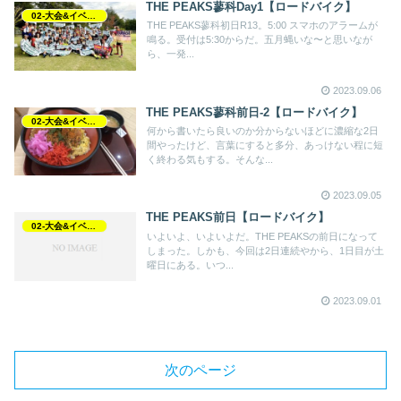
THE PEAKS蓼科Day1【ロードバイク】
02-大会&イベント
THE PEAKS蓼科初日R13。5:00 スマホのアラームが
鳴る。受付は5:30からだ。五月蝿いな〜と思いなが
ら、一発...
2023.09.06
THE PEAKS蓼科前日-2【ロードバイク】
02-大会&イベント
何から書いたら良いのか分からないほどに濃縮な2日
間やったけど、言葉にすると多分、あっけない程に短
く終わる気もする。そんな...
2023.09.05
THE PEAKS前日【ロードバイク】
02-大会&イベント
いよいよ、いよいよだ。THE PEAKSの前日になって
しまった。しかも、今回は2日連続やから、1日目が土
曜日にある。いつ...
2023.09.01
次のページ