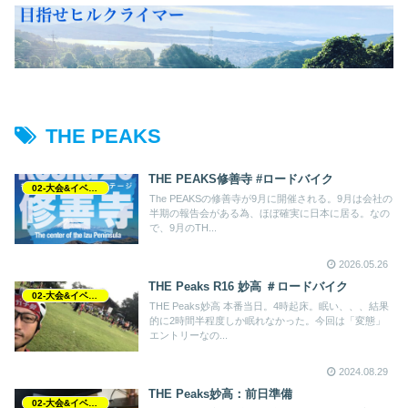
THE PEAKS
THE PEAKS修善寺 #ロードバイク
02-大会&イベント
The PEAKSの修善寺が9月に開催される。9月は会社の
半期の報告会がある為、ほぼ確実に日本に居る。なの
で、9月のTH...
2026.05.26
THE Peaks R16 妙高 ＃ロードバイク
02-大会&イベント
THE Peaks妙高 本番当日。4時起床。眠い、、、結果
的に2時間半程度しか眠れなかった。今回は「変態」
エントリーなの...
2024.08.29
THE Peaks妙高：前日準備
02-大会&イベント