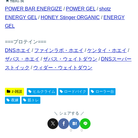
★補給食
POWER BAR ENERGIZE
/
POWER GEL
/
shotz
ENERGY GEL
/
HONEY Stinger ORGANIC
/
ENERGY
GEL
===プロテイン===
DNSホエイ
/
ファインラボ・ホエイ
/
ケンタイ・ホエイ
/
ザバス・ホエイ
/
ザバス・ウェイトダウン
/
DNSスーパー
ストイック
/
ウィダー・ウェイトダウン
z-雑談
ヒルクライム
ロードバイク
ローラー台
夜練
筋トレ
シェアする
0
0