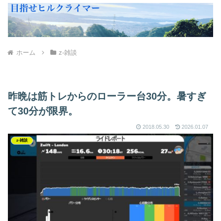
ホーム
z-雑談
昨晩は筋トレからのローラー台30分。暑すぎ
て30分が限界。
2018.05.30
2026.01.07
z-雑談