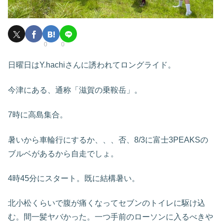
0
0
日曜日はY.hachiさんに誘われてロングライド。
今津にある、通称「滋賀の乗鞍岳」。
7時に高島集合。
暑いから車輪行にするか、、、否、8/3に富士3PEAKSの
ブルベがあるから自走でしょ。
4時45分にスタート。既に結構暑い。
北小松くらいで腹が痛くなってセブンのトイレに駆け込
む。間一髪ヤバかった。一つ手前のローソンに入るべきや