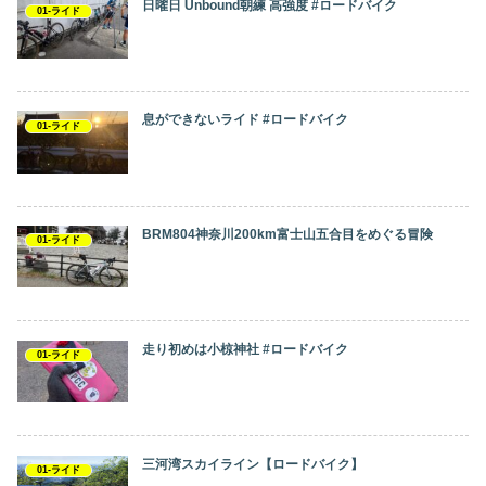
日曜日 Unbound朝練 高強度 #ロードバイク
01-ライド
息ができないライド #ロードバイク
01-ライド
BRM804神奈川200km富士山五合目をめぐる冒険
01-ライド
走り初めは小椋神社 #ロードバイク
01-ライド
三河湾スカイライン【ロードバイク】
01-ライド