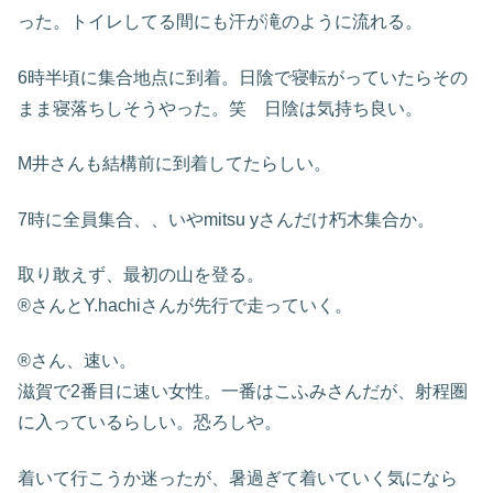
った。トイレしてる間にも汗が滝のように流れる。
6時半頃に集合地点に到着。日陰で寝転がっていたらその
まま寝落ちしそうやった。笑 日陰は気持ち良い。
M井さんも結構前に到着してたらしい。
7時に全員集合、、いやmitsu yさんだけ朽木集合か。
取り敢えず、最初の山を登る。
®️さんとY.hachiさんが先行で走っていく。
®️さん、速い。
滋賀で2番目に速い女性。一番はこふみさんだが、射程圏
に入っているらしい。恐ろしや。
着いて行こうか迷ったが、暑過ぎて着いていく気になら