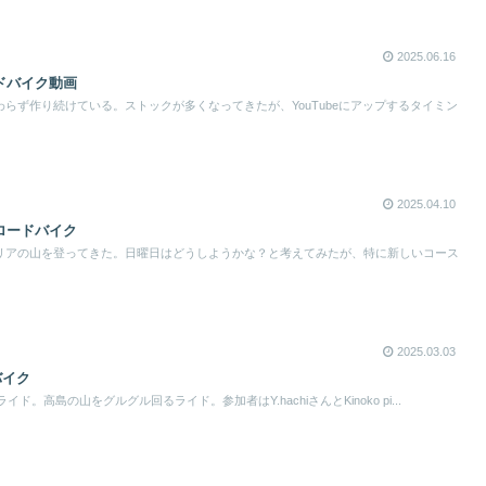
2025.06.16
ドバイク動画
らず作り続けている。ストックが多くなってきたが、YouTubeにアップするタイミン
2025.04.10
ロードバイク
リアの山を登ってきた。日曜日はどうしようかな？と考えてみたが、特に新しいコース
2025.03.03
バイク
イド。高島の山をグルグル回るライド。参加者はY.hachiさんとKinoko pi...