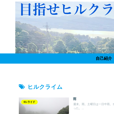
自己紹介
ヒルクライム
雨
01-ライド
週末。雨。土曜日は一日中雨。チ
った。...