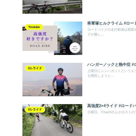
将軍塚ヒルクライム #ロー
Youtube
ロードバイクの走行動画は相変わ
グが難し...
ハンガーノックと熱中症 #
01-ライド
土曜日にシンハガットというエ
を開拓しようと...
高強度2×4ライド #ロード
01-ライド
日曜日。Y.hachiさんがホストのラ