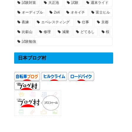
試験対策
大正池
試験
週末ライド
オーディブル
2x4
オキイチ
富士ヒル
夜練
エベレスティング
仕事
京都
比叡山
修理
減量
どてるし
桜
試験勉強
日本ブログ村