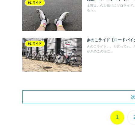
01-ライド
土曜日。久し振りにソロライド。も
ろう...
きのこライド【ロードバイ
01-ライド
きのこライド、、と言っても、
がきのこの様に...
1