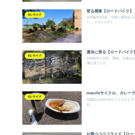
登る感覚【ロードバイク】
01-ライド
GW後半3日目。午前に愛知か
た。ソロだと行く...
適当に登る【ロードバイク
01-ライド
GW後半２日目。愛知。お昼は
俺が見ていた...
macchiサイクル、カレー
01-ライド
日曜日はmacchiサイクルさん
れ、...
お腹ペコペコライド【ロー