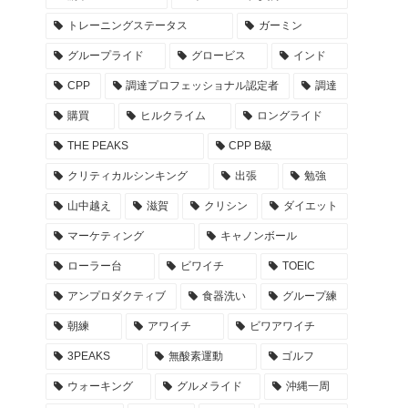
トレーニングステータス
ガーミン
グループライド
グロービス
インド
CPP
調達プロフェッショナル認定者
調達
購買
ヒルクライム
ロングライド
THE PEAKS
CPP B級
クリティカルシンキング
出張
勉強
山中越え
滋賀
クリシン
ダイエット
マーケティング
キャノンボール
ローラー台
ビワイチ
TOEIC
アンプロダクティブ
食器洗い
グループ練
朝練
アワイチ
ビワアワイチ
3PEAKS
無酸素運動
ゴルフ
ウォーキング
グルメライド
沖縄一周