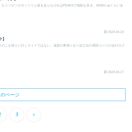
うソロソロガッツリと坂を走らなければPEAKSで地獄を見る。4000m upくらい走
2024.04.23
ク】
きのこを採りに行くライドではない。滋賀の希望ヶ丘〜近江台の周回コースの走行ログ
2024.04.17
次のページ
次
2
3
へ