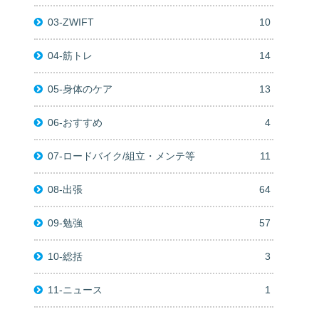
03-ZWIFT
10
04-筋トレ
14
05-身体のケア
13
06-おすすめ
4
07-ロードバイク/組立・メンテ等
11
08-出張
64
09-勉強
57
10-総括
3
11-ニュース
1