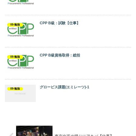
CPP B級：試験【仕事】
09-勉強
CPP B級資格取得：総括
09-勉強
グロービス課題(エミレーツ)-1
09-勉強