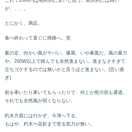
これで2000円は相対的に安いと思う。絶対的には高い
が、、、。
とにかく、満足。
食べ終わって直ぐに帰路へ。笑
案の定、向かい風がヤバい。爆風、いや暴風だ。風の暴力
や。200W以上で踏んでも全然進まない。進まなさすぎて
立ちゴケするのでは無いかと言うほど進まない。(言い過
ぎ)
前を牽いたり牽いてもらったりで、何とか熊川宿も通過。
それでも全然風が弱くならない。
朽木方面には行かず、今津へ下る。
もはや、朽木〜花折まで登る気力が無い。