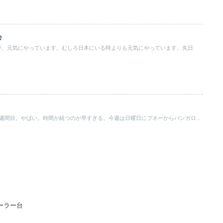
会
が、元気にやっています。むしろ日本にいる時よりも元気にやっています。先日
週間目。やばい。時間が経つのが早すぎる。今週は日曜日にプネーからバンガロ...
ーラー台