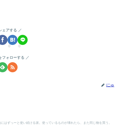
シェアする
0
0
をフォローする
にゅ
的にはずっーと使い続ける派。使っているものが壊れたら、また同じ物を買う。