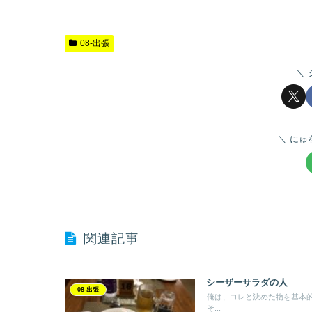
08-出張
にゅ
関連記事
シーザーサラダの人
08-出張
俺は、コレと決めた物を基本
そ...