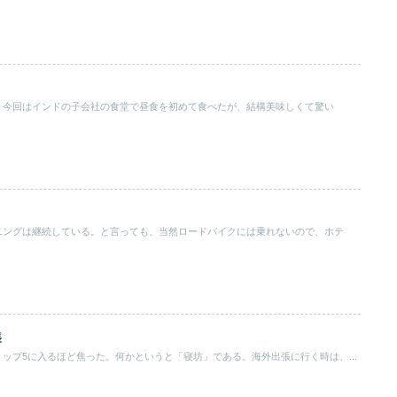
。今回はインドの子会社の食堂で昼食を初めて食べたが、結構美味しくて驚い
ニングは継続している。と言っても、当然ロードバイクには乗れないので、ホテ
張
ップ5に入るほど焦った。何かというと「寝坊」である。海外出張に行く時は、...