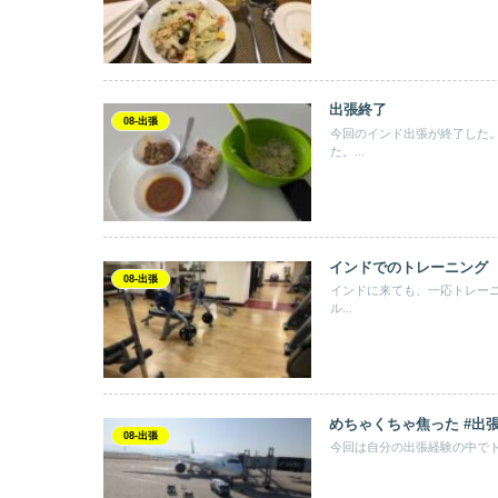
出張終了
08-出張
今回のインド出張が終了した
た。...
インドでのトレーニング
08-出張
インドに来ても、一応トレー
ル...
めちゃくちゃ焦った #出
08-出張
今回は自分の出張経験の中でト