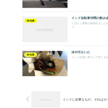
インド自転車仲間の飲み
08-出張
しばらく更新が途切れました
イ...
冷や汗かいた
08-出張
インド出張に来ていて早くも3
インドに必要なもの、それはロ