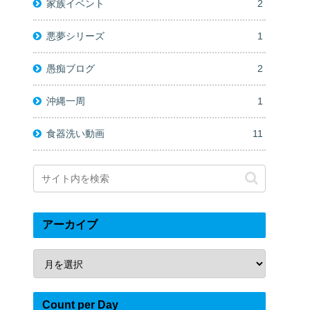
家族イベント
2
悪夢シリーズ
1
愚痴ブログ
2
沖縄一周
1
食器洗い動画
11
アーカイブ
Count per Day