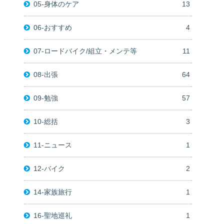
05-身体のケア
13
06-おすすめ
4
07-ロードバイク/組立・メンテ等
11
08-出張
64
09-勉強
57
10-総括
3
11-ニュース
1
12-バイク
2
14-家族旅行
1
16-聖地巡礼
1