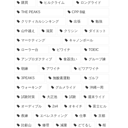
購買
ヒルクライム
ロングライド
THE PEAKS
CPP B級
クリティカルシンキング
出張
勉強
山中越え
滋賀
クリシン
ダイエット
マーケティング
キャノンボール
ローラー台
ビワイチ
TOEIC
アンプロダクティブ
食器洗い
グループ練
朝練
アワイチ
ビワアワイチ
3PEAKS
無酸素運動
ゴルフ
ウォーキング
グルメライド
沖縄一周
試験対策
大正池
試験
週末ライド
オーディブル
2x4
オキイチ
富士ヒル
夜練
エベレスティング
仕事
京都
比叡山
修理
減量
どてるし
桜