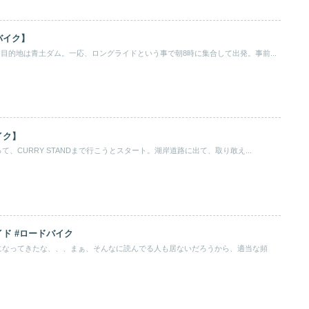
バイク】
目的地は青土ダム。一応、ロングライドという事で朝8時に集合して出発。事前...
イク】
、CURRY STANDまで行こうとスタート。湖岸道路に出て、取り敢え...
ド #ロードバイク
になってきたな、、、まぁ、そんなに読んでる人も居ないだろうから、適当な頻