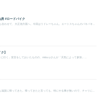
房 #ロードバイク
ち合わせて、大正池方面へ。今回はリドレーちゃん。エートスちゃんのパキパキ...
イク】
行く」宣言をしておいたものの、mitsu yさんが「天気によって参加」...
】
ら滋賀に帰ってきた。帰ってきたと言っても、特にやる事が無いので、チャリに...