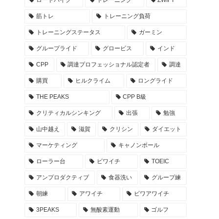
ロードバイク
トレーニング
ZWIFT
筋トレ
トレーニング負荷
トレーニングステータス
ガーミン
グループライド
グロービス
インド
CPP
調達プロフェッショナル認定者
調達
購買
ヒルクライム
ロングライド
THE PEAKS
CPP B級
クリティカルシンキング
出張
勉強
山中越え
滋賀
クリシン
ダイエット
マーケティング
キャノンボール
ローラー台
ビワイチ
TOEIC
アンプロダクティブ
食器洗い
グループ練
朝練
アワイチ
ビワアワイチ
3PEAKS
無酸素運動
ゴルフ