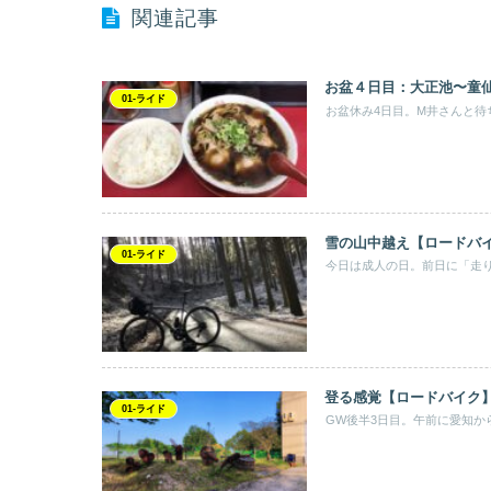
関連記事
お盆４日目：大正池〜童仙
01-ライド
お盆休み4日目。M井さんと待
雪の山中越え【ロードバ
01-ライド
今日は成人の日。前日に「走りに
登る感覚【ロードバイク
01-ライド
GW後半3日目。午前に愛知か