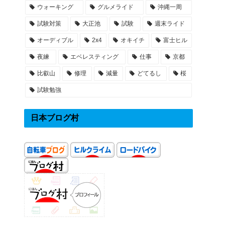
ウォーキング
グルメライド
沖縄一周
試験対策
大正池
試験
週末ライド
オーディブル
2x4
オキイチ
富士ヒル
夜練
エベレスティング
仕事
京都
比叡山
修理
減量
どてるし
桜
試験勉強
日本ブログ村