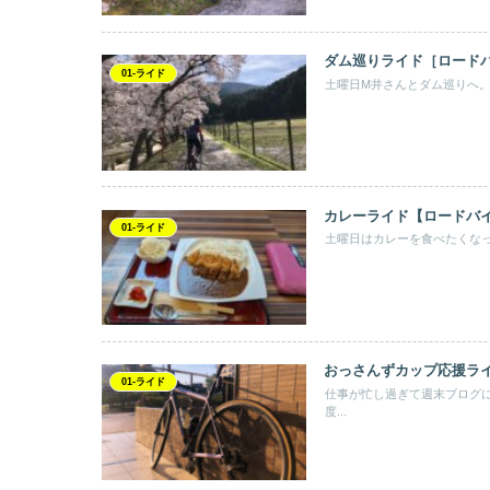
ダム巡りライド［ロード
01-ライド
土曜日M井さんとダム巡りへ。
カレーライド【ロードバ
01-ライド
土曜日はカレーを食べたくなって
おっさんずカップ応援ライ
01-ライド
仕事が忙し過ぎて週末ブログ
度...