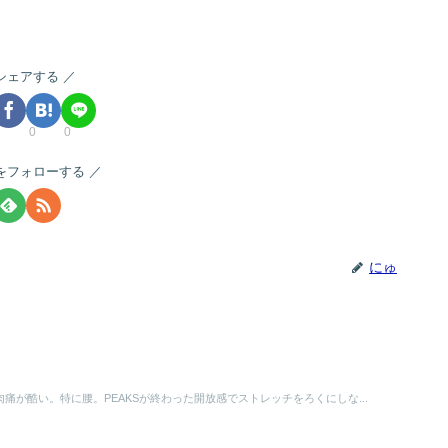
シェアする
0
0
をフォローする
にゅ
肉痛が酷い。特に腰。PEAKSが終わった開放感でストレッチをろくにしな...