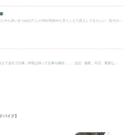
事
にやら赤いきつねのアニメCMが性的やと言うことで炎上してるらしい。笑その...
0分まで会社で仕事。昨晩は帰って仕事を継続。。。ほぼ、徹夜。今日、重要な...
ードバイク】