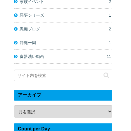
家族イベント
2
悪夢シリーズ
1
愚痴ブログ
2
沖縄一周
1
食器洗い動画
11
アーカイブ
Count per Day