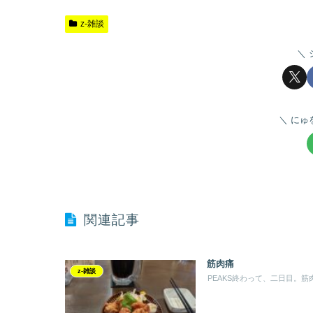
z-雑談
にゅ
関連記事
筋肉痛
z-雑談
PEAKS終わって、二日目。筋