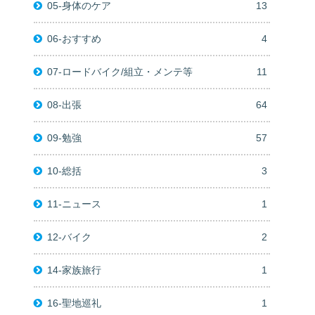
05-身体のケア
13
06-おすすめ
4
07-ロードバイク/組立・メンテ等
11
08-出張
64
09-勉強
57
10-総括
3
11-ニュース
1
12-バイク
2
14-家族旅行
1
16-聖地巡礼
1