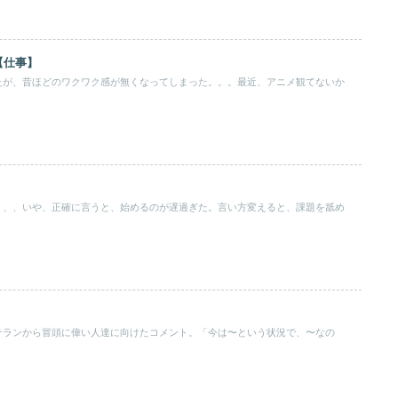
【仕事】
たが、昔ほどのワクワク感が無くなってしまった。。。最近、アニメ観てないか
、、、いや、正確に言うと、始めるのが遅過ぎた。言い方変えると、課題を舐め
テランから冒頭に偉い人達に向けたコメント。「今は〜という状況で、〜なの