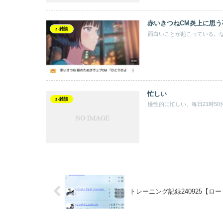
赤いきつねCM炎上に思う
z-雑談
面白いことが起こっている。な
忙しい
z-雑談
慢性的に忙しい。毎日21時5
トレーニング記録240925【ロ