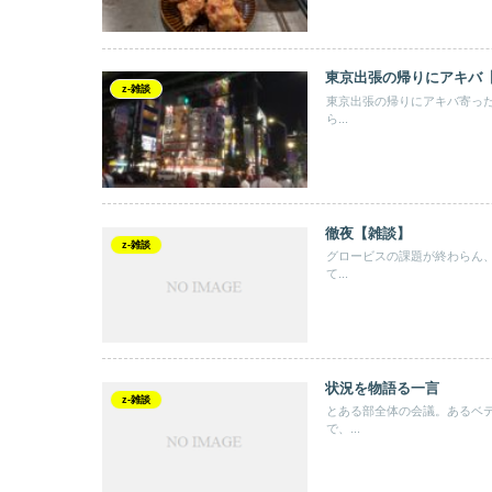
東京出張の帰りにアキバ
z-雑談
東京出張の帰りにアキバ寄っ
ら...
徹夜【雑談】
z-雑談
グロービスの課題が終わらん
て...
状況を物語る一言
z-雑談
とある部全体の会議。あるベ
で、...