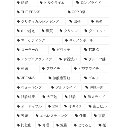
購買
ヒルクライム
ロングライド
THE PEAKS
CPP B級
クリティカルシンキング
出張
勉強
山中越え
滋賀
クリシン
ダイエット
マーケティング
キャノンボール
ローラー台
ビワイチ
TOEIC
アンプロダクティブ
食器洗い
グループ練
朝練
アワイチ
ビワアワイチ
3PEAKS
無酸素運動
ゴルフ
ウォーキング
グルメライド
沖縄一周
試験対策
大正池
試験
週末ライド
オーディブル
2x4
オキイチ
富士ヒル
夜練
エベレスティング
仕事
京都
比叡山
修理
減量
どてるし
桜