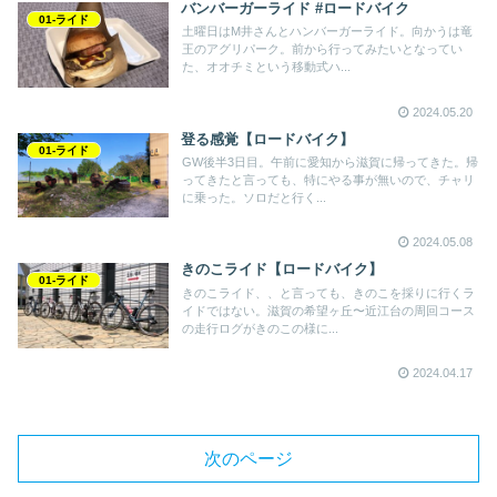
バンバーガーライド #ロードバイク
01-ライド
土曜日はM井さんとハンバーガーライド。向かうは竜
王のアグリパーク。前から行ってみたいとなってい
た、オオチミという移動式ハ...
2024.05.20
登る感覚【ロードバイク】
01-ライド
GW後半3日目。午前に愛知から滋賀に帰ってきた。帰
ってきたと言っても、特にやる事が無いので、チャリ
に乗った。ソロだと行く...
2024.05.08
きのこライド【ロードバイク】
01-ライド
きのこライド、、と言っても、きのこを採りに行くラ
イドではない。滋賀の希望ヶ丘〜近江台の周回コース
の走行ログがきのこの様に...
2024.04.17
次のページ