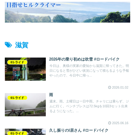
滋賀
2026年の乗り初めは吹雪 #ロードバイク
01-ライド
今日は、奥様の実家の愛知から滋賀に帰ってきた。明
日になると雪がひどい状況になって積もるような予報
やったので、今日中に帰っ...
2026.01.02
雨
01-ライド
週末。雨。土曜日は一日中雨。チャリには乗らず、ジ
ムに行く。ベンチプレスは72.5kgを10回3セット出来
るようになった。...
2025.06.16
久し振りのI居さん #ロードバイク
01-ライド