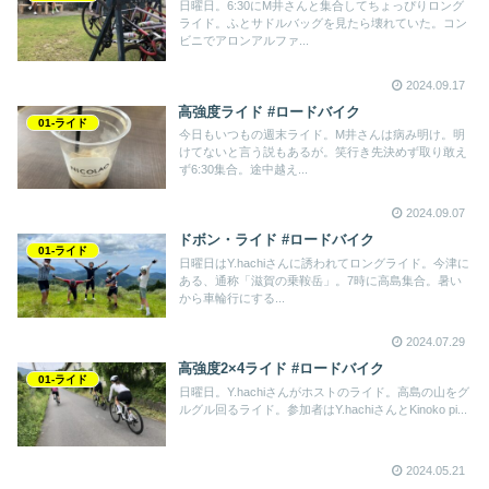
日曜日。6:30にM井さんと集合してちょっぴりロング
ライド。ふとサドルバッグを見たら壊れていた。コン
ビニでアロンアルファ...
2024.09.17
高強度ライド #ロードバイク
01-ライド
今日もいつもの週末ライド。M井さんは病み明け。明
けてないと言う説もあるが。笑行き先決めず取り敢え
ず6:30集合。途中越え...
2024.09.07
ドボン・ライド #ロードバイク
01-ライド
日曜日はY.hachiさんに誘われてロングライド。今津に
ある、通称「滋賀の乗鞍岳」。7時に高島集合。暑い
から車輪行にする...
2024.07.29
高強度2×4ライド #ロードバイク
01-ライド
日曜日。Y.hachiさんがホストのライド。高島の山をグ
ルグル回るライド。参加者はY.hachiさんとKinoko pi...
2024.05.21