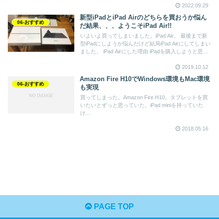
2022.09.29
新型iPadとiPad Airのどちらを買おうか悩ん
06-おすすめ
だ結果、、、ようこそiPad Air!!
いよいよ買ってしまいました。iPad Air。 最後まで新
型iPadにしようか悩んだけど結局iPad Airにしてしまい
ました。 iPad Airにした理由 iPadを購入しようと思っ
た動機iPadを買おうとした動機はいくつかあります。
2019.10.12
すでに以前の投稿で書いた事と重複するけど、紹介し
ます。
Amazon Fire H10でWindows環境もMac環境
06-おすすめ
も実現
買ってしまった。Amazon Fire H10。タブレットを買
いたいとずっと思っていた。iPad miniを持っていた
け...
2018.05.16
PAGE TOP