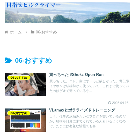
ホーム
06-おすすめ
06-おすすめ
買っちった #Shokz Open Run
06-おすすめ
買っちった。コレ、実はずーっと欲しかった。骨伝導
イヤホンは結構前から使っていて、これまで使ってい
たのはゲオで売っているや...
2025.04.16
VLamaxとポラライズドトレーニング
06-おすすめ
日々、仕事の愚痴みたいなブログを書いているのだ
が、結構毎日見に来てくれている人もいるようなの
で、たまには有益な情報でも書...