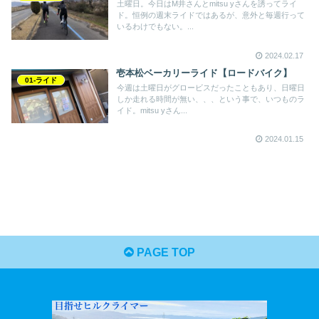
土曜日。今日はM井さんとmitsu yさんを誘ってライ
ド。恒例の週末ライドではあるが、意外と毎週行って
いるわけでもない。...
2024.02.17
壱本松ベーカリーライド【ロードバイク】
01-ライド
今週は土曜日がグロービスだったこともあり、日曜日
しか走れる時間が無い、、、という事で、いつものラ
イド。mitsu yさん...
2024.01.15
PAGE TOP