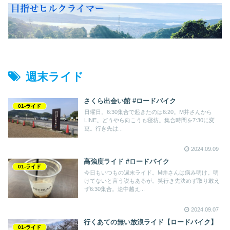
週末ライド
さくら出会い館 #ロードバイク
01-ライド
日曜日。6:30集合で起きたのは6:20。M井さんから
LINE。どうやら向こうも寝坊。集合時間を7:30に変
更。行き先は...
2024.09.09
高強度ライド #ロードバイク
01-ライド
今日もいつもの週末ライド。M井さんは病み明け。明
けてないと言う説もあるが。笑行き先決めず取り敢え
ず6:30集合。途中越え...
2024.09.07
行くあての無い放浪ライド【ロードバイク】
01-ライド