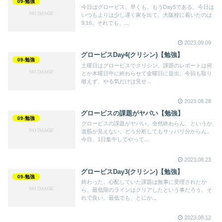
09-勉強
今日はグロービス。早くも、もうDay5である。今日は
いつもよりは少し遅く家を出て、大阪校に着いたのは
9:16。それでも、...
2023.09.09
グロービスDay4(クリシン)【勉強】
09-勉強
土曜日はグロービスでクリシン。課題のレポートは何
とか木曜日中に終わらせて金曜日に提出。今回も取り
敢えず、やる気だけは見せ...
2023.08.28
グロービスの課題がヤバい【勉強】
09-勉強
グロービスの課題がヤバい。全然終わらん、というか
道筋が見えない。どう分析してもサッパリ分からん。
今日、1日集中してやって...
2023.08.23
グロービスDay3(クリシン)【勉強】
09-勉強
終わった。心配していた課題は無事に受理されたか
ら、最低限のラインはクリアしたという事だろう。そ
れで良い。最低でも、とにか...
2023.08.12