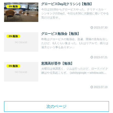
グロービスDay2(クリシン)【勉強】
09-勉強
今日は10:00からグロービスやった。クリティカル・
シンキングのDay2。今日も8:30に大阪校に着いてやる
気だけは見せ...
2023.07.30
グロービス勉強会【勉強】
09-勉強
昨晩はグロービスの勉強会。急遽、開催の告知を出し
たけど、6人くらい集まった。1人はリアルで、残りは
遠方という事もありオン...
2023.07.21
意識高杉晋作【勉強】
09-勉強
火曜日は体調悪く、ジムは行ったけど、ロードバイク
練はやる気起こらず。 (adsbygoogle = window.ads...
2023.07.19
次のページ