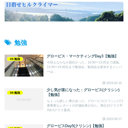
勉強
グロービス・マーケティングDay3【勉強】
09-勉強
今回もなかなか面白かった。10:00〜13:00まで講義。
13:30〜15:00位まで勉強会。勉強会は参加するメンバ
ーは...
2024.02.10
少し気が楽になった：グロービス(クリシン)
09-勉強
【勉強】
ちょっち嬉しい事があった。グロービス(クリシン)で1
番重要なレポートの評価結果が出た。満点10クラス平
均6.5クラス最高...
2023.09.17
グロービスDay5(クリシン)【勉強】