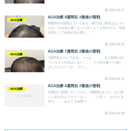
2026.06.27
AGA治療 8週間目 #最後の聖戦
AGA治療
8週間目の状態はコレである。髪の毛に変化はないの
だが、すね毛が濃くなってきたような気がする。笑副
作用として全身の毛が濃く...
2026.06.22
AGA治療 7週間目 #最後の聖戦
AGA治療
7週間目はコレである。う〜ん、、、、まだ新芽が出
ているような気はしない。。。でも頭を触った感じ、
少しだけというか、プラシ...
2026.06.16
AGA治療 6週間目 #最後の聖戦
AGA治療
日曜日に散髪に行ってきた。6週間目はコレ。まだ新
しい芽は生えてきていない、、、と思う。まだ1ヶ月
半だ、、、あわてる時間で...
2026.06.08