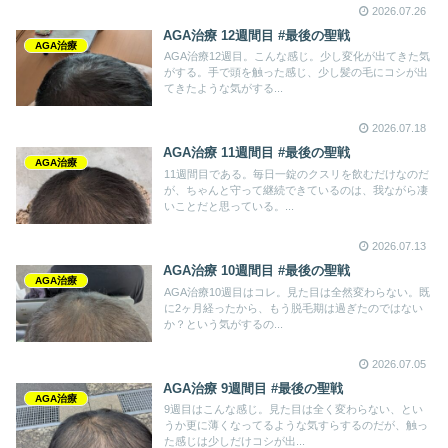
2026.07.26
AGA治療 12週間目 #最後の聖戦
AGA治療
AGA治療12週目。こんな感じ。少し変化が出てきた気
がする。手で頭を触った感じ、少し髪の毛にコシが出
てきたような気がする...
2026.07.18
AGA治療 11週間目 #最後の聖戦
AGA治療
11週間目である。毎日一錠のクスリを飲むだけなのだ
が、ちゃんと守って継続できているのは、我ながら凄
いことだと思っている。...
2026.07.13
AGA治療 10週間目 #最後の聖戦
AGA治療
AGA治療10週目はコレ。見た目は全然変わらない。既
に2ヶ月経ったから、もう脱毛期は過ぎたのではない
か？という気がするの...
2026.07.05
AGA治療 9週間目 #最後の聖戦
AGA治療
9週目はこんな感じ。見た目は全く変わらない、とい
うか更に薄くなってるような気すらするのだが、触っ
た感じは少しだけコシが出...