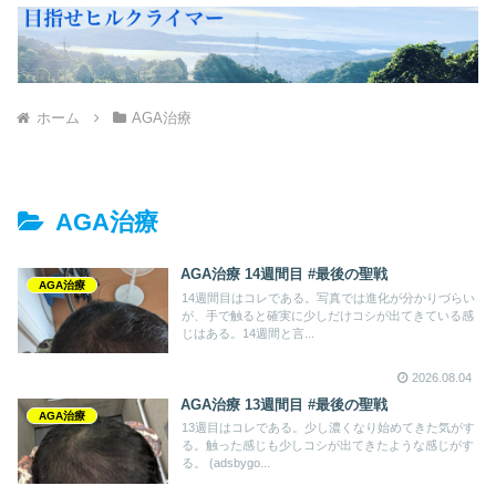
ホーム
AGA治療
AGA治療
AGA治療 14週間目 #最後の聖戦
AGA治療
14週間目はコレである。写真では進化が分かりづらい
が、手で触ると確実に少しだけコシが出てきている感
じはある。14週間と言...
2026.08.04
AGA治療 13週間目 #最後の聖戦
AGA治療
13週目はコレである。少し濃くなり始めてきた気がす
る。触った感じも少しコシが出てきたような感じがす
る。 (adsbygo...