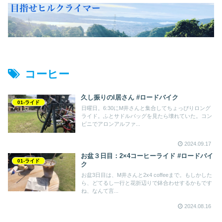
コーヒー
久し振りのI居さん #ロードバイク
01-ライド
日曜日。6:30にM井さんと集合してちょっぴりロング
ライド。ふとサドルバッグを見たら壊れていた。コン
ビニでアロンアルファ...
2024.09.17
お盆３日目：2×4コーヒーライド #ロードバイ
01-ライド
ク
お盆3日目は、M井さんと2x4 coffeeまで。もしかした
ら、どてるし一行と花折辺りで鉢合わせするかもです
ね、なんて言...
2024.08.16